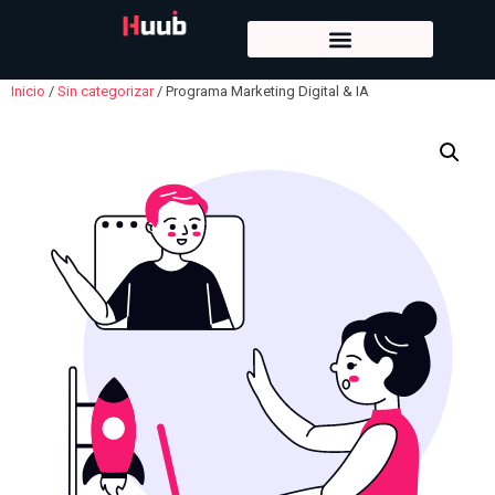
Consultoría DigitalTech
Formación para Empresas
Inicio
/
Sin categorizar
/ Programa Marketing Digital & IA